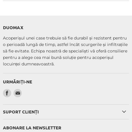
DUOMAX
Acoperișul unei case trebuie să fie durabil și rezistent pentru
o perioadă lungă de timp, astfel încât scurgerile și infiltrațiile
să fie evitate. Echipa noastră de specialiști vă oferă consiliere
pentru a alege cea mai bună soluție pentru acoperișul
locuinței dumneavoastră.
URMĂRIȚI-NE
Ne
Ne
găsiți
găsiți
pe
pe
SUPORT CLIENȚI
Facebook
E-
mail
ABONARE LA NEWSLETTER