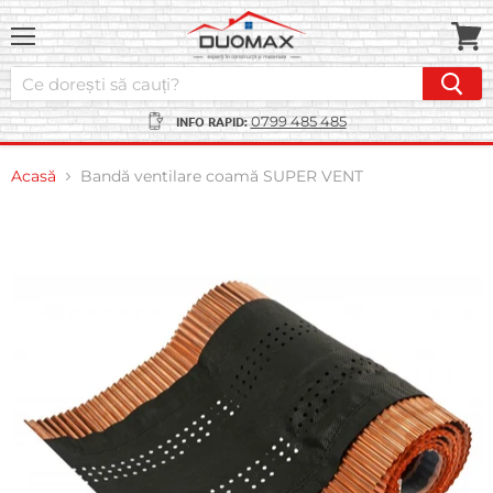
Meniu
Vezi
coșul
INFO RAPID:
0799 485 485
Acasă
Bandă ventilare coamă SUPER VENT