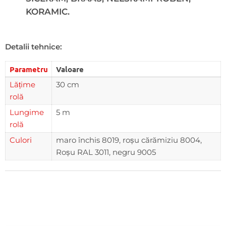
KORAMIC.
Detalii tehnice:
Parametru
Valoare
Lățime
30 cm
rolă
Lungime
5 m
rolă
Culori
maro închis 8019, roșu cărămiziu 8004,
Roșu RAL 3011, negru 9005