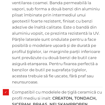
ventilarea coamei. Banda permeabilă la
vapori, sub forma a două benzi din aluminiu
plisat îmbinate prin intermediul unui
geotextil foarte rezistent, finisat cu benzi
adezive de înaltă calitate. Este o bandă din
aluminiu vopsit, ce prezinta rezistentă la UV.
Părțile laterale sunt ondulate pentru a face
posibilă o modelare uşoară şi de durată pe
profilul țiglelor, iar marginile parții inferioare
sunt prevăzute cu două benzi de butil care
asigură etanșarea. Pentru fixarea perfectă a
benzilor de butil pe suprafaţa ţiglelor,
acestea trebuie să fie uscate, fără praf sau
neunsuroase.
Compatibil cu modelele de ţiglă ceramică cu
profil mediu si inalt:
CREATON, TONDACH,
SICERAM, BRAAS, NELSKAMPROBEN,