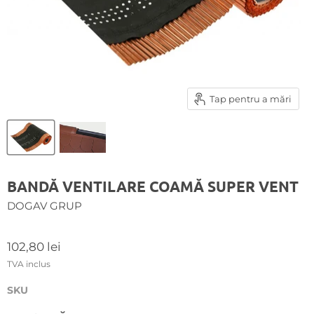
Tap pentru a mări
BANDĂ VENTILARE COAMĂ SUPER VENT
DOGAV GRUP
Preț curent
102,80 lei
TVA inclus
SKU